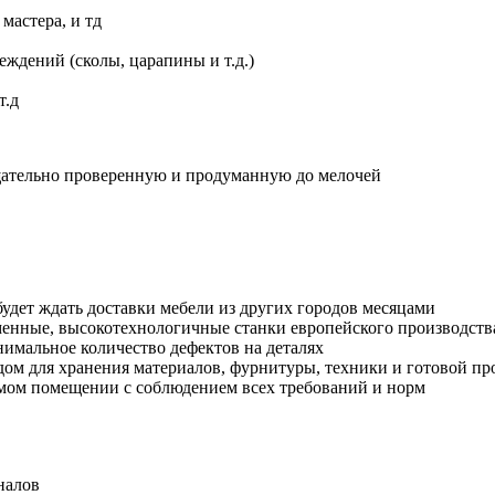
мастера, и тд
еждений (сколы, царапины и т.д.)
т.д
щательно проверенную и продуманную до мелочей
удет ждать доставки мебели из других городов месяцами
енные, высокотехнологичные станки европейского производств
нимальное количество дефектов на деталях
дом для хранения материалов, фурнитуры, техники и готовой п
емом помещении с соблюдением всех требований и норм
налов